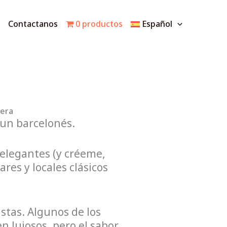
Contactanos
0 productos
Español
tera
un barcelonés.
elegantes (y créeme,
es y locales clásicos
istas. Algunos de los
n lujosos, pero el sabor