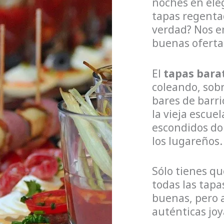
noches en ele
tapas regenta
verdad? Nos e
buenas oferta
El
tapas bara
coleando, sobr
bares de barri
la vieja escuel
escondidos d
los lugareños.
Sólo tienes qu
todas las tapa
buenas, pero 
auténticas joy