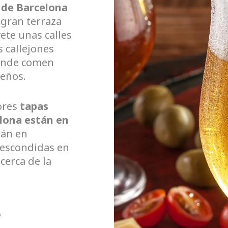
o de Barcelona
 gran terraza
ete unas calles
s callejones
dónde comen
reños.
ores
tapas
lona están en
án en
escondidas en
 cerca de la
r