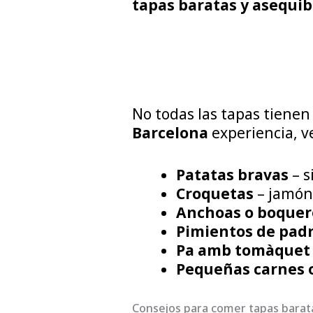
tapas baratas y asequi
No todas las tapas tienen
Barcelona
experiencia, v
Patatas bravas
– s
Croquetas
– jamón
Anchoas o boque
Pimientos de pad
Pa amb tomàquet
Pequeñas carnes o 
Consejos para comer tapas barata