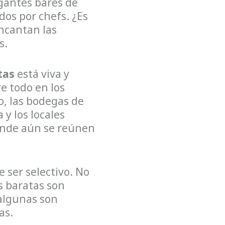
gantes bares de
dos por chefs. ¿Es
ncantan las
s.
tas
está viva y
e todo en los
o, las bodegas de
a y los locales
onde aún se reúnen
e ser selectivo. No
s baratas son
algunas son
as.